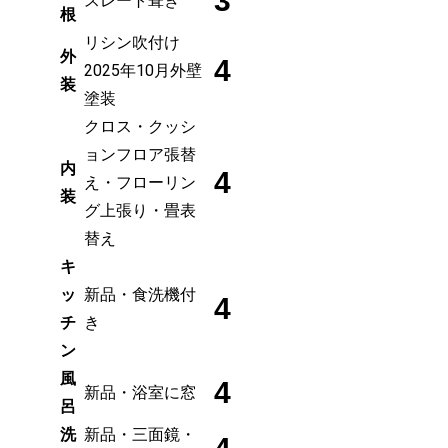
3
スレート葺き
根
リシン吹付け
外
4
2025年10月外壁
装
塗装
クロス・クッシ
ョンフロア張替
内
4
え・フローリン
装
グ上張り・畳表
替え
キ
ッ
新品・食洗機付
4
チ
き
ン
風
4
新品・浴室に窓
呂
洗
新品・三面鏡・