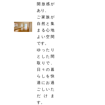
開放感が
あり、
ご家族が
自然と集
まる心地
よい空間
です。
ゆったり
とした間
取りで、
日々の暮
らしを快
適にお過
ごしいた
だけま
す。