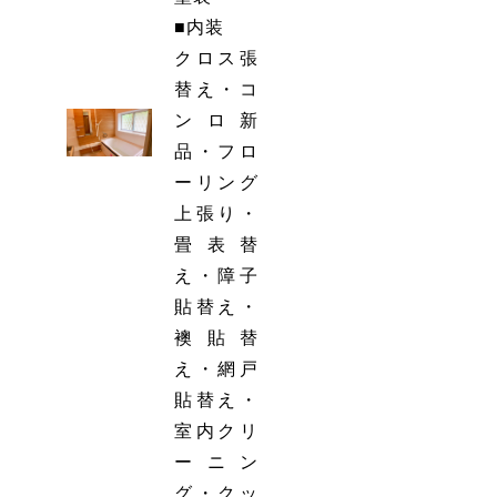
■内装
クロス張
替え・コ
ンロ新
品・フロ
ーリング
上張り・
畳表替
え・障子
貼替え・
襖貼替
え・網戸
貼替え・
室内クリ
ーニン
グ・クッ