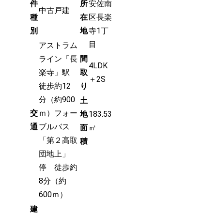
件
所
安佐南
中古戸建
種
在
区長楽
別
地
寺1丁
目
アストラム
ライン「長
間
4LDK
楽寺」駅
取
＋2S
徒歩約12
り
分（約900
土
交
ｍ）フォー
地
183.53
通
ブルバス
面
㎡
「第２高取
積
団地上」
停 徒歩約
8分（約
600ｍ）
建