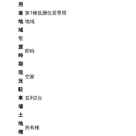
用
途
第1種低層住居専用
地
地域
域
引
渡
即時
時
期
現
空家
況
駐
車
並列2台
場
土
地
所有権
権