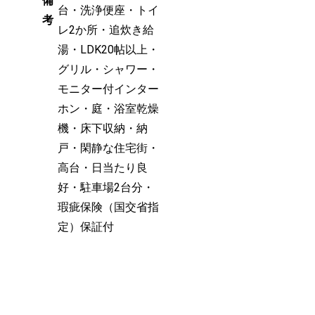
備
台・洗浄便座・トイ
考
レ2か所・追炊き給
湯・LDK20帖以上・
グリル・シャワー・
モニター付インター
ホン・庭・浴室乾燥
機・床下収納・納
戸・閑静な住宅街・
高台・日当たり良
好・駐車場2台分・
瑕疵保険（国交省指
定）保証付