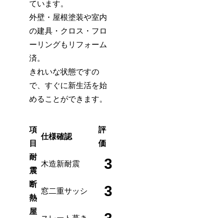
ています。
外壁・屋根塗装や室内
の建具・クロス・フロ
ーリングもリフォーム
済。
きれいな状態ですの
で、すぐに新生活を始
めることができます。
項
評
仕様確認
目
価
耐
3
木造新耐震
震
断
3
窓二重サッシ
熱
屋