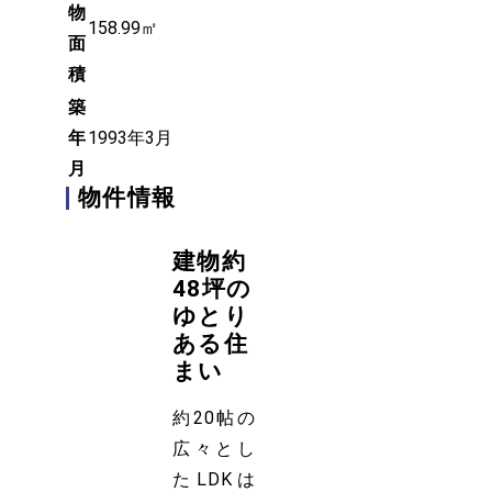
物
158.99㎡
面
積
築
年
1993年3月
月
物件情報
建物約
48坪の
ゆとり
ある住
まい
約20帖の
広々とし
たLDKは