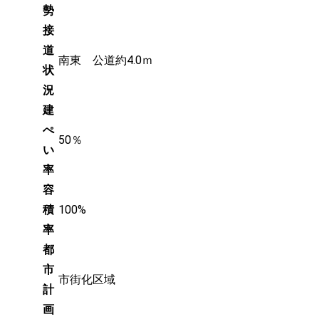
勢
接
道
南東 公道約4.0ｍ
状
況
建
ぺ
50％
い
率
容
積
100%
率
都
市
市街化区域
計
画