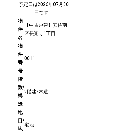
予定日は2026年07月30
日です。
物
【中古戸建】安佐南
件
区長楽寺1丁目
名
物
件
0011
番
号
階
数/
2階建/木造
構
造
地
目/
宅地
地