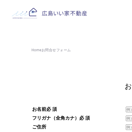
Home
お問合せフォーム
お名前
必 須
フリガナ（全角カナ）
必 須
ご住所